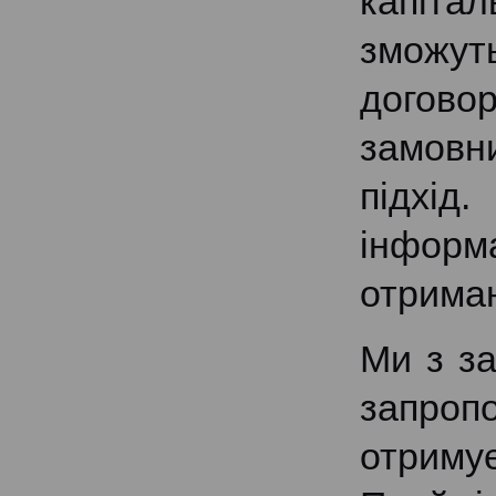
капіта
зможут
договор
замовн
підхід
інформ
отриман
Ми з за
запропо
отримує