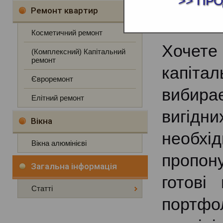
>> ПР
Ремонт квартир
Косметичний ремонт
Хочет
(Комплексний) Капітальний
ремонт
капіта
Євроремонт
вибира
Елітний ремонт
вигід
Вікна
необхі
Вікна алюмінієві
пропону
Загальна інформація
готові
Статті
портфо