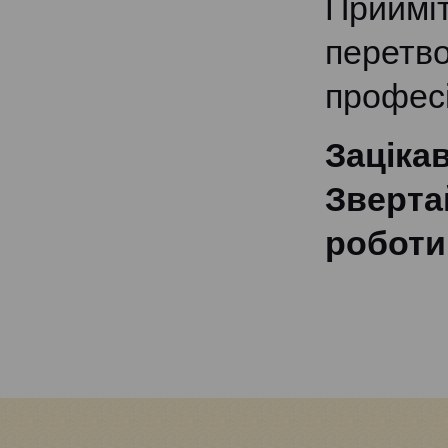
Прийм
перетв
профес
Заціка
Зверта
роботи