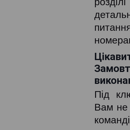
розділ
деталь
питанн
номера
Цікави
Замов
викона
Під кл
Вам не 
команді