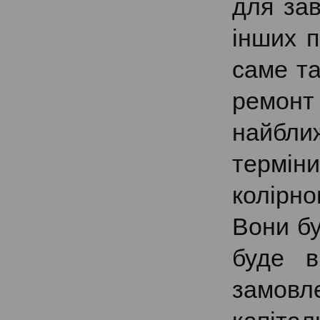
для за
інших п
саме та
ремонт
найближ
термін
колірно
Вони бу
буде в
замов