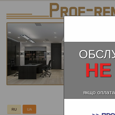
ОБСЛ
НЕ
якщо оплата
КАПІТ
RU
UA