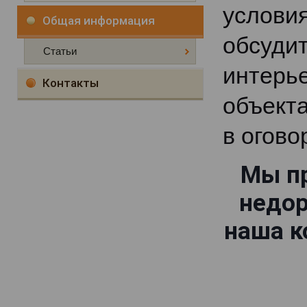
услови
Общая информация
обсуди
Статьи
интерь
Контакты
объекта
в огово
Мы пр
недор
наша к