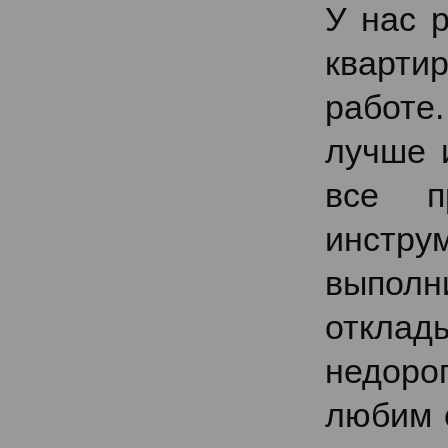
У нас 
кварти
работе
лучше 
все п
инстру
выполн
откла
недоро
любим 