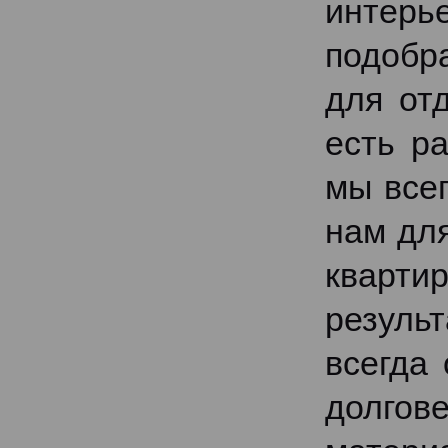
интер
подобр
для от
есть р
мы всег
нам для
кварти
резуль
всегда
долго