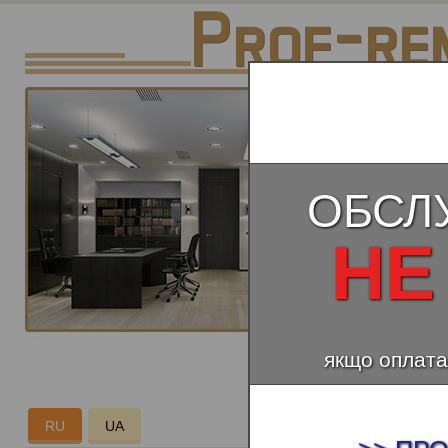
ОБСЛ
НЕ
якщо оплата
КОСМЕ
RU
UA