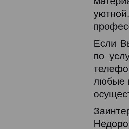
материа
уютной
профес
Если В
по усл
телефо
любые 
осущес
Заинте
Недорог