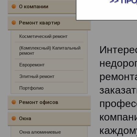
>> ПР
НЕДО
О компании
Ремонт квартир
Косметический ремонт
Инте
(Комплексный) Капитальный
ремонт
недор
Евроремонт
ремонт
Элитный ремонт
заказ
Портфолио
проф
Ремонт офисов
компан
Окна
каждо
Окна алюминиевые