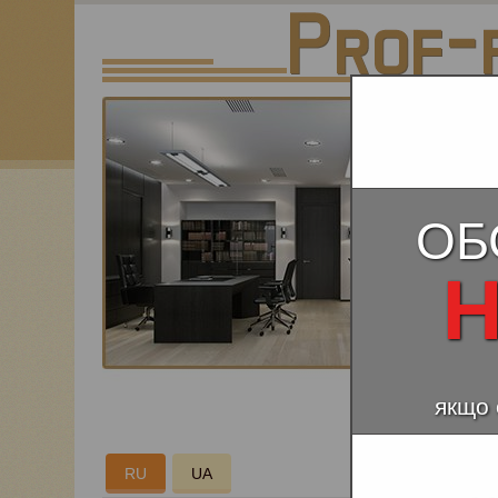
ОБ
Н
якщо 
СКО
RU
UA