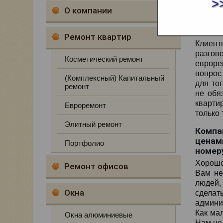
>
О компании
Ремонт квартир
Клиент
разго
Косметический ремонт
евроре
вопрос
(Комплексный) Капитальный
для то
ремонт
не обя
кварти
Евроремонт
только 
Элитный ремонт
Компа
ценам
Портфолио
номеру
Хорошо,
Ремонт офисов
Вам не
людей,
Окна
сделат
админи
Как ма
Окна алюминиевые
Нам не