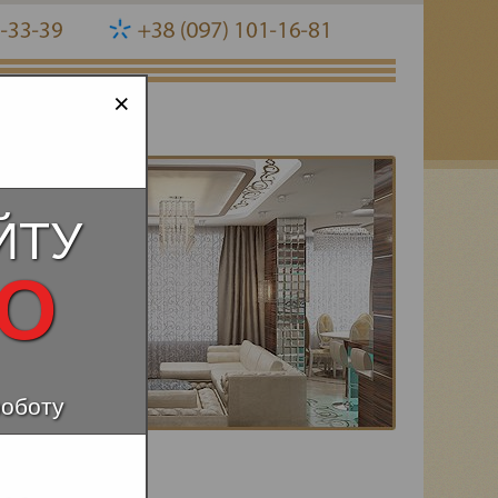
×
ЙТУ
НО
роботу