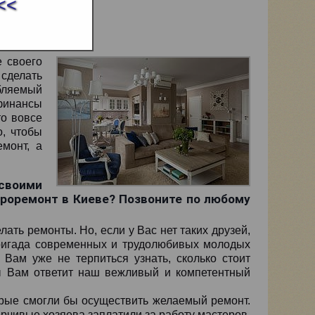
<<
е своего
сделать
бляемый
 финансы
то вовсе
о, чтобы
монт, а
своими
вроремонт в Киеве? Позвоните по любому
ать ремонты. Но, если у Вас нет таких друзей,
бригада современных и трудолюбивых молодых
 Вам уже не терпиться узнать, сколько стоит
ы Вам ответит наш вежливый и компетентный
орые смогли бы осуществить желаемый ремонт.
ерчивые хозяева заплатили за работу мастеров,