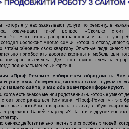
> ПРОДОВЖИТИ РОБОТУ З САЙТОМ 
ы, которые у нас заказывают услуги по ремонту, в начал
вора озвучивают такой вопрос: «Сколько стоит 
монт?». Этот очень распространенный и часто употре
 сегодня беспокоит многие семьи, которые откладывают
го, чтобы обновить свою квартиру. Опытные люди знают, ч
зательно приобретать дорогие картины и мебель, для тог
ра шикарно выглядела. Для этого нужно сделать евроре
тогда подбирать мебель и картины.
ния «Проф-Ремонт» собирается обрадовать Вас 
и и услугами. Интересно, сколько стоит сделать е
 с нашего сайта, и Вас обо всем проинформируют.
 когда есть знакомые или родственники, которые умеют дел
 стоит расстраиваться. Компания «Проф-Ремонт» - это 
 которые способны превратить в сказку любую квартиру.
ь евроремонт Вашей квартиры? На эти и другие вопрос
стратор.
ло сейчас действительно честных и способных людей, кот
 раз доводилось слушать печальные истории о том, как дов