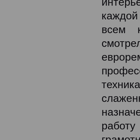
интер
каждой
всем 
смотре
евроре
профе
техник
слаженн
назнач
работ
грамот