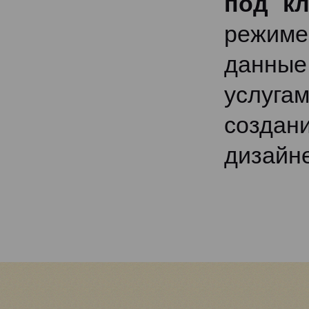
под к
режиме
данные
услуга
создан
дизайн