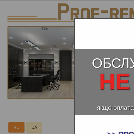
ОБСЛ
НЕ
якщо оплата
ЕВРОР
RU
UA