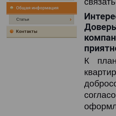
связать
Общая информация
Интер
Статьи
Доверь
Контакты
компа
приятн
К план
кварти
доброс
согла
офор