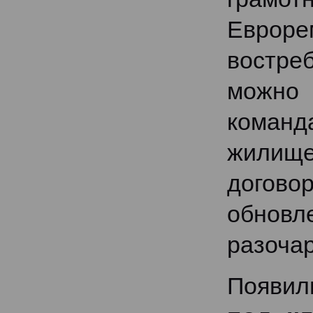
Евроре
востреб
можно
команд
жилище
догово
обнов
разочар
Появи