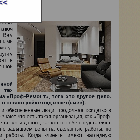
<<
чтобы
 ключ
т Вам
ьными
 могут
другим
онт в
енной
анной
 тех
из «Проф-Ремонт», тога это другое дело.
в новостройке под ключ (киев).
ые и обеспеченные люди, продолжая «сидеть» в
знают, что есть такая организация, как «Проф-
так уж и дорого, как кто-то себе представляет.
 не завышаем цены на сделанные работы, но
и работы. Когда клиенты имеют наглядную