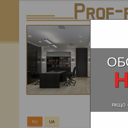
ОБ
Н
якщо 
РЕМ
RU
UA