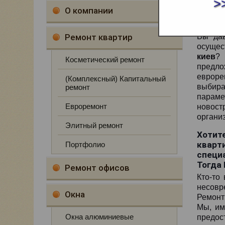
>
О компании
Ремонт квартир
Вы дав
осуще
киев
? 
Косметический ремонт
предло
евроре
(Комплексный) Капитальный
выбира
ремонт
парам
Евроремонт
новост
органи
Элитный ремонт
Хотит
кварт
Портфолио
специ
Тогда
Ремонт офисов
Кто-то
несовр
Окна
Ремонт»
Мы, им
Окна алюминиевые
предос