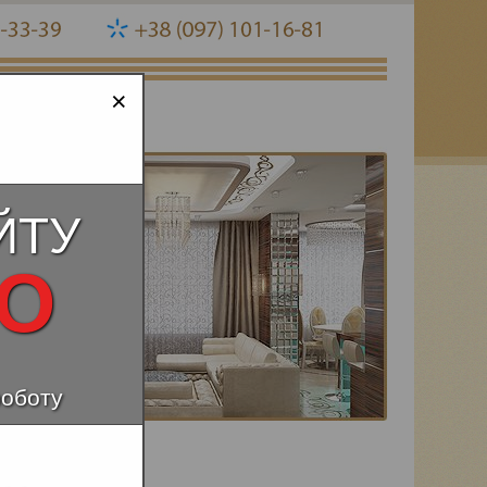
×
ЙТУ
НО
роботу
В