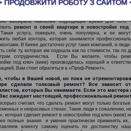
> ПРОДОВЖИТИ РОБОТУ З САЙТОМ 
но выбирали наиболее подходящее время для того, 
ствить
ремонт в своей квартире в новостройке под
Такая услуга, поверьте, очень популярна, и ее могу
жить любая контора, которая занимается профессионал
монтами. В Киеве достаточно услуг таких компаний, и люди
ть себе ту, которая им подошла как по стоимости, так по 
етрам сотрудничества. Если Вы желаете, чтобы рем
ройке под ключ (киев) производилась хорошей и ответств
зацией, Вам стоит обратиться в «Проф-Ремонт».
е, чтобы в Вашей новой, но пока не отремонтиров
ире сделали толковый ремонт? Все зависит от
алистов, которых Вы нанимаете. Если это мастера 
 Вас ожидает настоящий, профессиональный ремонт 
 всерьез считает, что сделать ремонт могут только богат
еменных и некрасивых стенах. Такие люди к сожалению, не 
, которая сделает ремонт в новостройке под ключ (киев) не 
ея полные знания и умения практически применять их,
тавляем клиенту самому оценить по достоинству наш